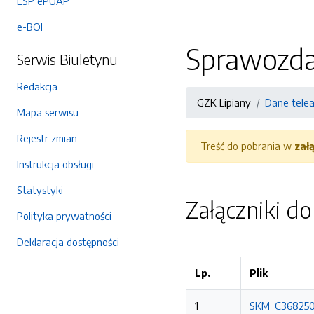
ESP ePUAP
e-BOI
Sprawozda
Serwis Biuletynu
Redakcja
GZK Lipiany
Dane tele
Mapa serwisu
Rejestr zmian
Treść do pobrania w
zał
Instrukcja obsługi
Statystyki
Załączniki d
Polityka prywatności
Deklaracja dostępności
Lp.
Plik
1
SKM_C3682505