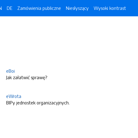
N
DE
Zamówienia publiczne
Niesłyszący
Wysoki kontrast
eBoi
Jak załatwić sprawę?
eWrota
BIPy jednostek organizacyjnych.