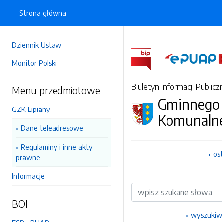
Strona główna
Dziennik Ustaw
Monitor Polski
Biuletyn Informacji Publicz
Menu przedmiotowe
Gminnego 
GZK Lipiany
Komunalne
Dane teleadresowe
Regulaminy i inne akty
os
prawne
Informacje
Wyszukiwarka
BOI
wyszukiw