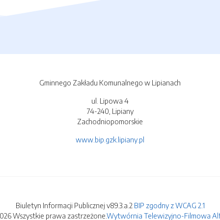
Gminnego Zakładu Komunalnego w Lipianach
ul. Lipowa 4
74-240, Lipiany
Zachodniopomorskie
www.bip.gzk.lipiany.pl
Biuletyn Informacji Publicznej v89.3.a.2
BIP zgodny z WCAG 2.1
2026 Wszystkie prawa zastrzeżone.
Wytwórnia Telewizyjno-Filmowa Alfa