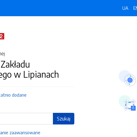
UA
E
nej
Zakładu
go w Lipianach
tatnio dodane
Szukaj
anie zaawansowane